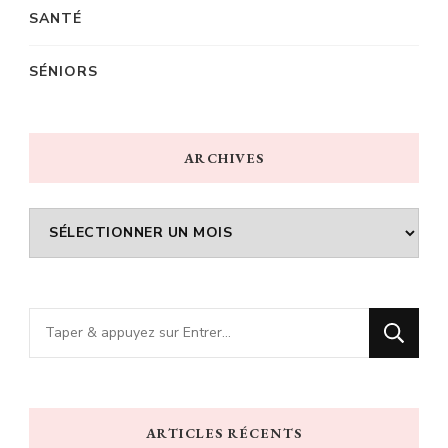
SANTÉ
SÉNIORS
ARCHIVES
Archives
Vous
recherchiez
quelque
chose
ARTICLES RÉCENTS
?