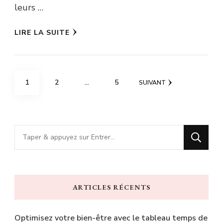
leurs …
LIRE LA SUITE
Pagination
PAGE
PAGE
PAGE
1
2
…
5
SUIVANT
des
publications
Vous
recherchiez
quelque
chose
ARTICLES RÉCENTS
?
Optimisez votre bien-être avec le tableau temps de