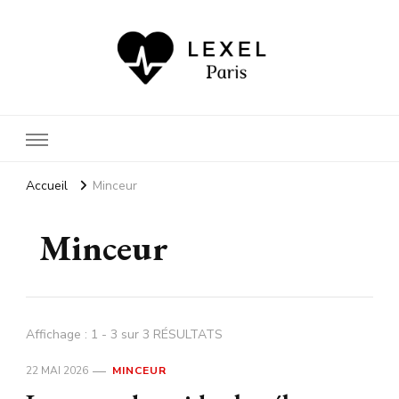
Car votre santé nous importe
autant que votre bien-être
Accueil
Minceur
Minceur
Affichage : 1 - 3 sur 3 RÉSULTATS
22 MAI 2026
MINCEUR