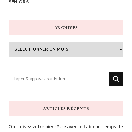
SÉNIORS
ARCHIVES
Archives
Vous
recherchiez
quelque
chose
ARTICLES RÉCENTS
?
Optimisez votre bien-être avec le tableau temps de