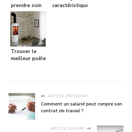
prendre soin
caractéristiques
de vos dents?
des poppers
Trouver le
meilleur poêle
ou insert : à
qui s’adresser
?
ARTICLE PRÉCÉDENT
Comment un salarié peut rompre son
contrat de travail ?
ARTICLE SUIVANT