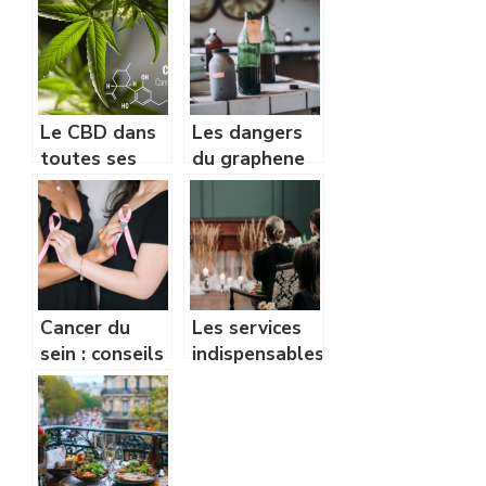
qualite du
repos
Le CBD dans
Les dangers
toutes ses
du graphene
facettes
pris au serieux
: un enjeu
sanitaire et
environnemental
Cancer du
Les services
sein : conseils
indispensables
pour gerer sa
offerts par
vie
une entreprise
quotidienne
de pompes
funebres