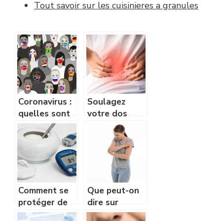
Tout savoir sur les cuisinieres a granules
Coronavirus :
Soulagez
quelles sont
votre dos
les astuces à
avec ces
appliquer
astuces
pour se
protéger et
renforcer les
anticorps ?
Comment se
Que peut-on
protéger de
dire sur
la maladie du
l’arthrodèse