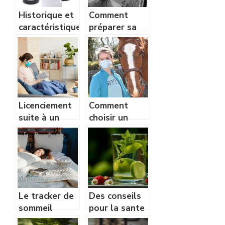
Historique et
Comment
caractéristiques
préparer sa
des poppers
propre mort ?
Licenciement
Comment
suite à un
choisir un
arrêt-maladie
meilleur
: tout ce qu’on
masque
doit savoir
antipollution
?
Le tracker de
Des conseils
sommeil
pour la sante
analyse la
et le bien-etre