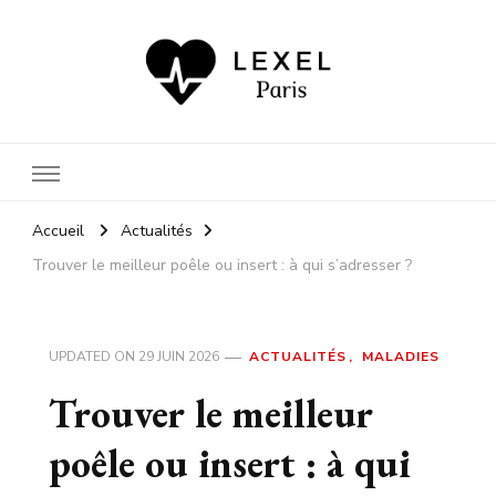
Car votre santé nous importe
autant que votre bien-être
Accueil
Actualités
Trouver le meilleur poêle ou insert : à qui s’adresser ?
UPDATED ON
29 JUIN 2026
ACTUALITÉS
MALADIES
Trouver le meilleur
poêle ou insert : à qui