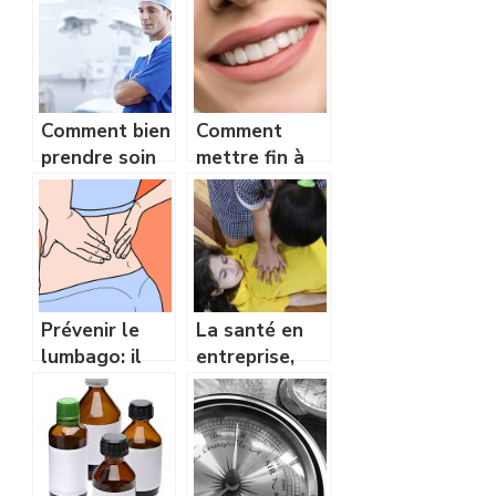
diabète?
en quelques
mots ?
Comment bien
Comment
prendre soin
mettre fin à
de vos dents?
vos
complexes
concernant
votre nez?
Prévenir le
La santé en
lumbago: il
entreprise,
n’est jamais
comment
trop tôt pour
prévenir les
réagir!
imprévus ?