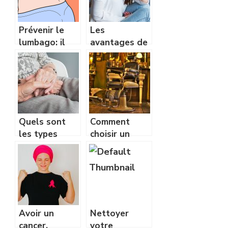
Prévenir le
Les
lumbago: il
avantages de
n’est jamais
la technologie
trop tôt pour
d’hydrafacial
réagir!
Quels sont
Comment
les types
choisir un
d’aides à
fauteuil
domicile pour
releveur ?
les personnes
âgées ?
Avoir un
Nettoyer
cancer,
votre