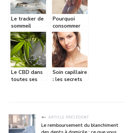
Le tracker de
Pourquoi
sommeil
consommer
analyse la
ces bonbons
qualite du
benefiques ?
repos
Le CBD dans
Soin capillaire
toutes ses
: les secrets
facettes
des blogueurs
beaute pour
une chevelure
de reve
ARTICLE PRÉCÉDENT
Le remboursement du blanchiment
des dents à domicile : ce que vous