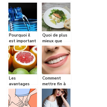
Pourquoi il
Quoi de plus
est important
mieux que
de boire l’eau
votre santé?
régulièrement?
Les
Comment
avantages
mettre fin à
que vous tirez
vos
de l’extrait de
complexes
pépins de
concernant
pamplemousse
votre nez?