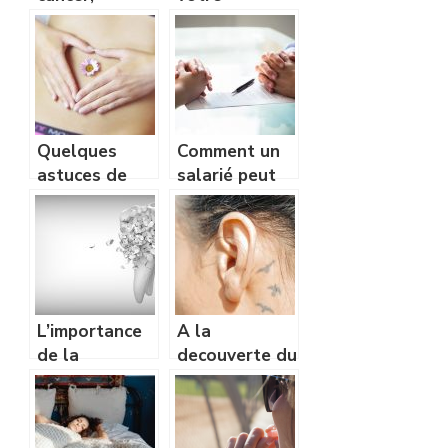
comment
cuisinière à
réussir à le
granulés
vivre
quotidiennement
?
Quelques
Comment un
astuces de
salarié peut
grand-mère
rompre son
pour perdre
contrat de
du ventre
travail ?
L’importance
A la
de la
decouverte du
protection et
centre auditif
l’hygiene des
a Saint
dents
Gratien