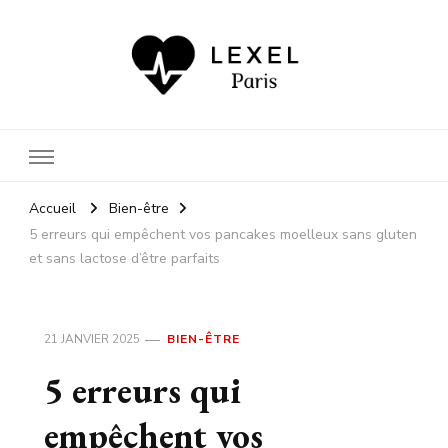
Car votre santé nous importe
autant que votre bien-être
Accueil
Bien-être
5 erreurs qui empêchent vos pancakes moelleux sans gluten
et sans lactose d’être parfaits
21 JANVIER 2025
BIEN-ÊTRE
5 erreurs qui
empêchent vos