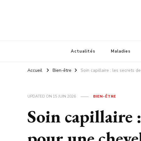
Car votre santé nous importe a
Actualités
Maladies
Accueil
Bien-être
Soin capillaire : les secrets
UPDATED ON
15 JUIN 2026
BIEN-ÊTRE
Soin capillaire 
pour une chevel