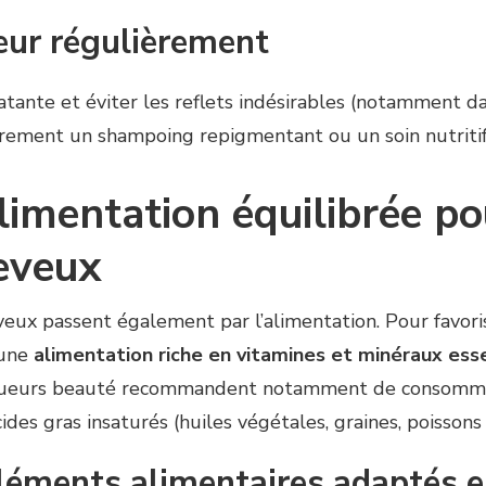
leur régulièrement
tante et éviter les reflets indésirables (notamment da
ulièrement un shampoing repigmentant ou un soin nutriti
imentation équilibrée pou
eveux
veux passent également par l’alimentation. Pour favorise
 une
alimentation riche en vitamines et minéraux ess
blogueurs beauté recommandent notamment de consommer
des gras insaturés (huiles végétales, graines, poissons 
éments alimentaires adaptés e