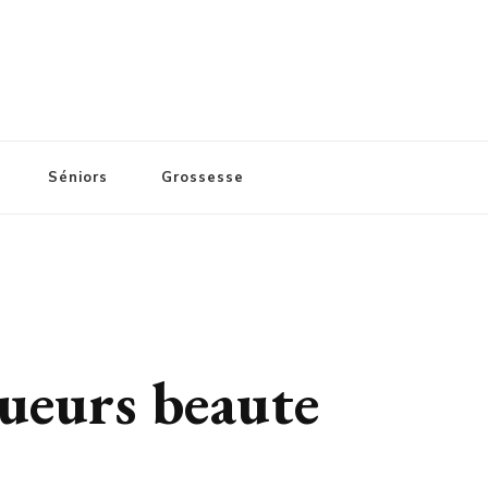
Séniors
Grossesse
ogueurs beaute