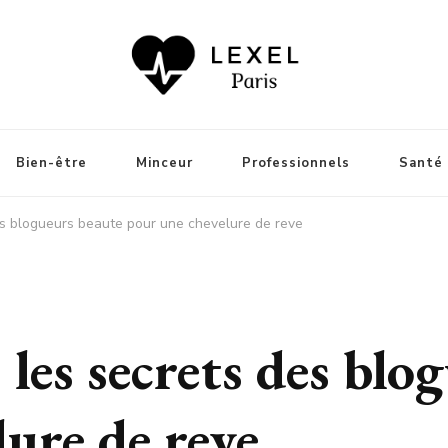
utant que votre bien-être
Bien-être
Minceur
Professionnels
Santé
 des blogueurs beaute pour une chevelure de reve
: les secrets des bl
ure de reve