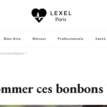
utant que votre bien-être
Bien-être
Minceur
Professionnels
Santé
ons benefiques ?
mmer ces bonbons 