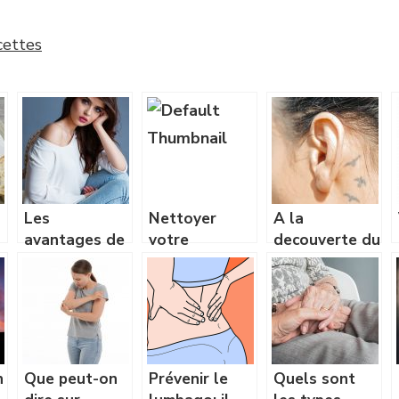
cettes
Les
Nettoyer
A la
avantages de
votre
decouverte du
la technologie
cuisinière à
centre auditif
d’hydrafacial
granulés
a Saint
Gratien
n
Que peut-on
Prévenir le
Quels sont