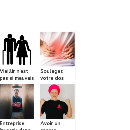
Vieillir n’est
Soulagez
pas si mauvais
votre dos
si vous avez
avec ces
des astuces
astuces
utiles!
Entreprise:
Avoir un